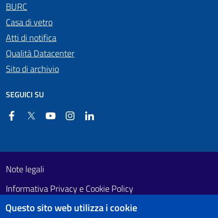
BURC
Casa di vetro
Atti di notifica
Qualità Datacenter
Sito di archivio
SEGUICI SU
Facebook
Twitter
YouTube
Instagram
Linkedin
Useful links section
Footer First
Note legali
Informativa Privacy e Cookie Policy
Questo sito web utilizza i cookie
Obiettivi di accessibilità