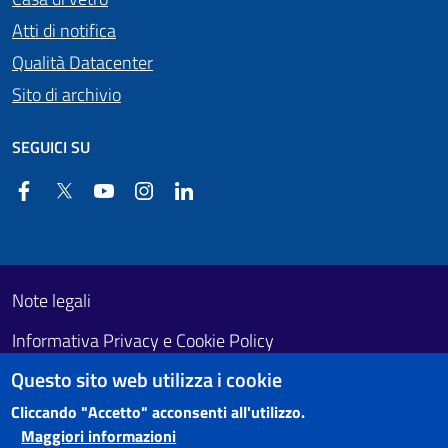
Atti di notifica
Qualità Datacenter
Sito di archivio
SEGUICI SU
Facebook
Twitter
YouTube
Instagram
Linkedin
Useful links section
Footer First
Note legali
Informativa Privacy e Cookie Policy
Questo sito web utilizza i cookie
Obiettivi di accessibilità
Cliccando "Accetto" acconsenti all'utilizzo.
Maggiori informazioni