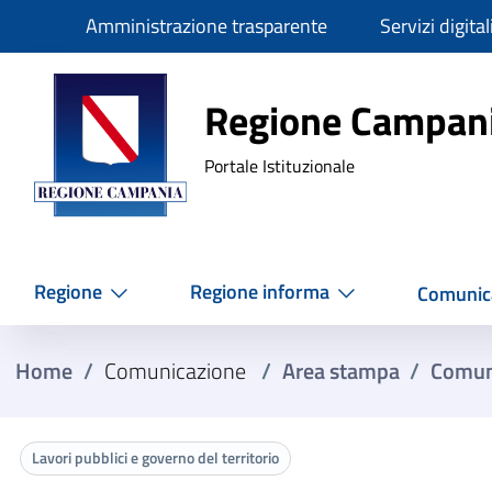
Slim
Amministrazione trasparente
Servizi digital
Regione Ca
Regione Campan
Portale Istituzionale
Regione
Regione informa
Comunic
Home
/
Comunicazione
/
Area stampa
/
Comun
Lavori pubblici e governo del territorio