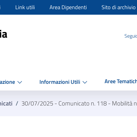
i
Link utili
Area Dipendenti
Sito di archivio
mpania
ia
Seguic
Aree Tematic
azione
Informazioni Utili
icati
/
30/07/2025 - Comunicato n. 118 - Mobilità nel 