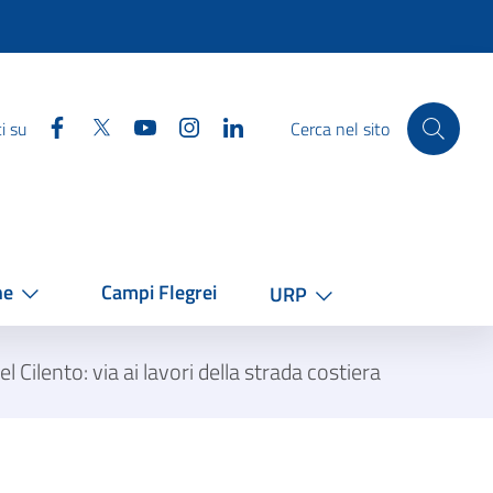
Facebook
Twitter
YouTube
Instagram
Linkedin
i su
Cerca nel sito
he
Campi Flegrei
URP
Cilento: via ai lavori della strada costiera