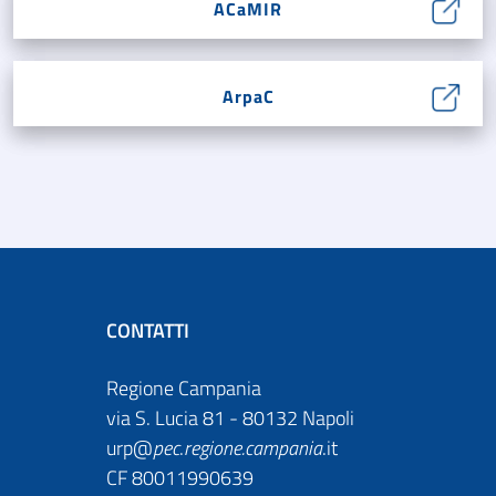
ACaMIR
ArpaC
CONTATTI
Regione Campania
via S. Lucia 81 - 80132 Napoli
urp@
pec
.
regione.campania
.it
CF 80011990639