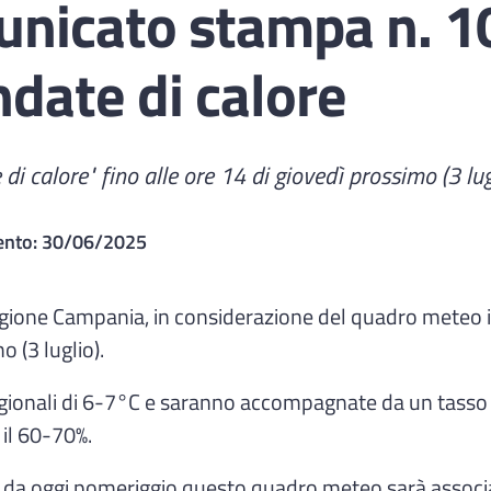
nicato stampa n. 10
date di calore
 di calore" fino alle ore 14 di giovedì prossimo (3 lug
ento:
30/06/2025
egione Campania, in considerazione del quadro meteo in a
o (3 luglio).
gionali di 6-7°C e saranno accompagnate da un tasso di
 il 60-70%.
e da oggi pomeriggio questo quadro meteo sarà associat