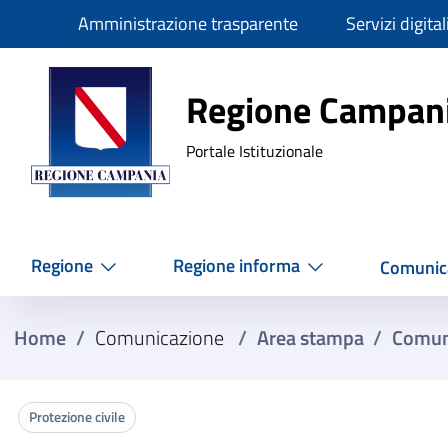
Slim
Amministrazione trasparente
Servizi digital
Regione Ca
Regione Campan
Portale Istituzionale
Regione
Regione informa
Comunic
Home
/
Comunicazione
/
Area stampa
/
Comun
Protezione civile