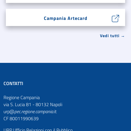
Campania Artecard
Vedi tutti →
CONTATTI
Regione Campania
via S. Lucia 81 - 80132 Napoli
urp@
pec
.
regione.campania
.it
CF 80011990639
URP Ufficio Relazioni con il Pubblico