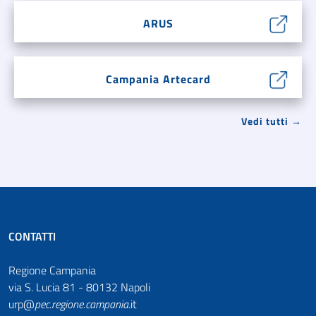
ARUS
Campania Artecard
Vedi tutti →
CONTATTI
Regione Campania
via S. Lucia 81 - 80132 Napoli
urp@
pec
.
regione.campania
.it