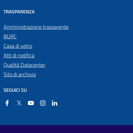
TRASPARENZA
Amministrazione trasparente
BURC
Casa di vetro
Atti di notifica
Qualità Datacenter
Sito di archivio
SEGUICI SU
Facebook
Twitter
YouTube
Instagram
Linkedin
Useful links section
Footer First