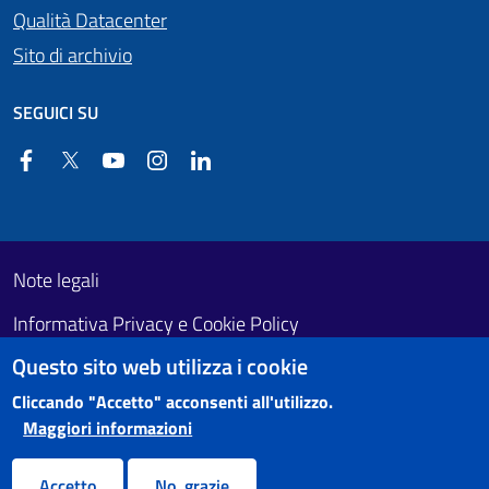
Qualità Datacenter
Sito di archivio
SEGUICI SU
Facebook
Twitter
YouTube
Instagram
Linkedin
Useful links section
Footer First
Note legali
Informativa Privacy e Cookie Policy
Questo sito web utilizza i cookie
Obiettivi di accessibilità
Cliccando "Accetto" acconsenti all'utilizzo.
Maggiori informazioni
Accetto
No, grazie