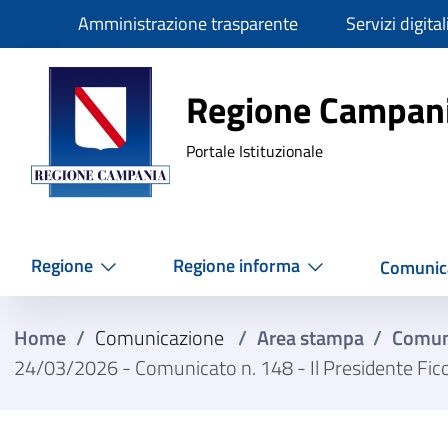
Slim
Amministrazione trasparente
Servizi digital
Regione Ca
Regione Campan
Portale Istituzionale
Regione
Regione informa
Comunic
Home
/
Comunicazione
/
Area stampa
/
Comun
24/03/2026 - Comunicato n. 148 - Il Presidente Fico h