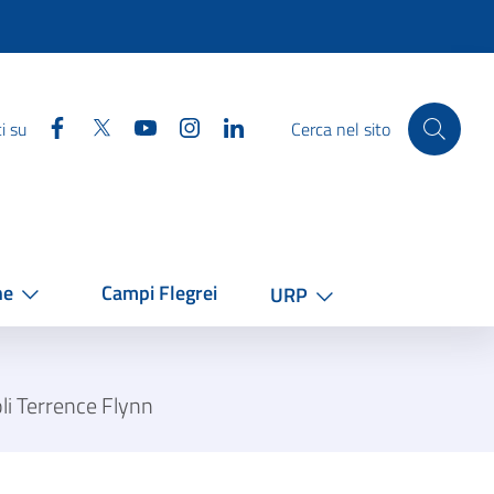
Facebook
Twitter
YouTube
Instagram
Linkedin
i su
Cerca nel sito
he
Campi Flegrei
URP
oli Terrence Flynn