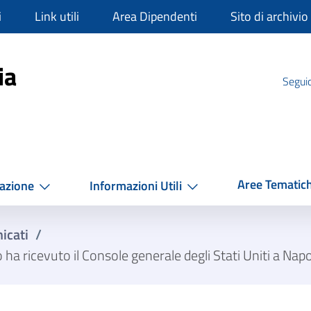
i
Link utili
Area Dipendenti
Sito di archivio
mpania
ia
Seguic
Aree Tematic
azione
Informazioni Utili
icati
/
a ricevuto il Console generale degli Stati Uniti a Nap