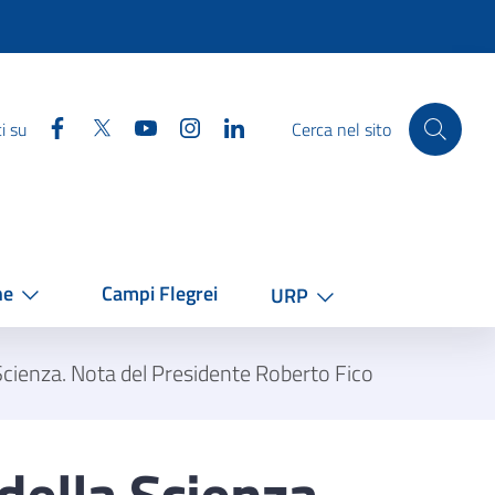
Facebook
Twitter
YouTube
Instagram
Linkedin
i su
Cerca nel sito
he
Campi Flegrei
URP
Scienza. Nota del Presidente Roberto Fico
della Scienza.