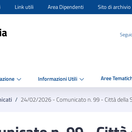
i
Link utili
Area Dipendenti
Sito di archivio
mpania
ia
Seguic
Aree Tematic
azione
Informazioni Utili
icati
/
24/02/2026 - Comunicato n. 99 - Città della 
icato n. 99 - Città 