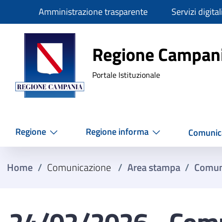
Slim
Amministrazione trasparente
Servizi digital
Regione Ca
Regione Campan
Portale Istituzionale
Regione
Regione informa
Comunic
Home
/
Comunicazione
/
Area stampa
/
Comun
24/02/2026 - Comun