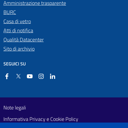
Amministrazione trasparente
BURC
Casa di vetro
Atti di notifica
Qualità Datacenter
Sito di archivio
SEGUICI SU
Facebook
Twitter
YouTube
Instagram
Linkedin
Useful links section
Footer First
Note legali
Informativa Privacy e Cookie Policy