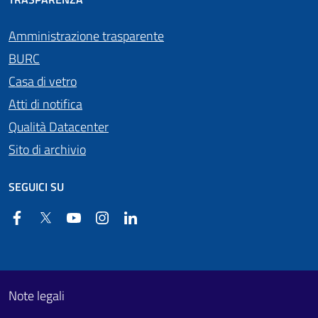
Amministrazione trasparente
BURC
Casa di vetro
Atti di notifica
Qualità Datacenter
Sito di archivio
SEGUICI SU
Facebook
Twitter
YouTube
Instagram
Linkedin
Useful links section
Footer First
Note legali