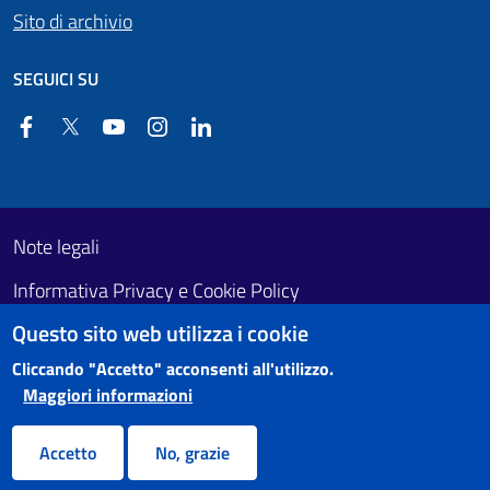
Sito di archivio
SEGUICI SU
Facebook
Twitter
YouTube
Instagram
Linkedin
Useful links section
Footer First
Note legali
Informativa Privacy e Cookie Policy
Questo sito web utilizza i cookie
Obiettivi di accessibilità
Cliccando "Accetto" acconsenti all'utilizzo.
Maggiori informazioni
Accetto
No, grazie