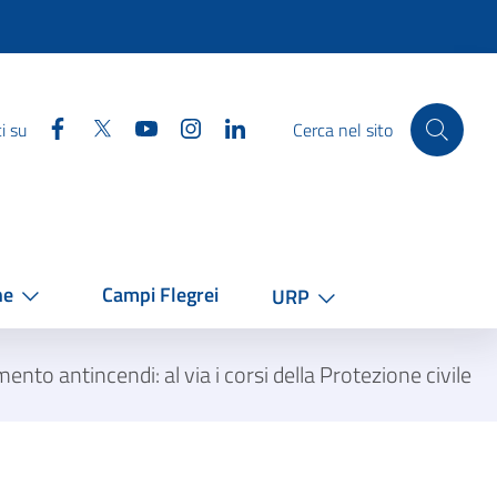
Facebook
Twitter
YouTube
Instagram
Linkedin
i su
Cerca nel sito
he
Campi Flegrei
URP
o antincendi: al via i corsi della Protezione civile