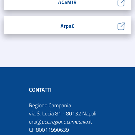
ACaMIR
ArpaC
CONTATTI
Regione Campania
via S. Lucia 81 - 80132 Napoli
urp@
pec
.
regione.campania
.it
CF 80011990639