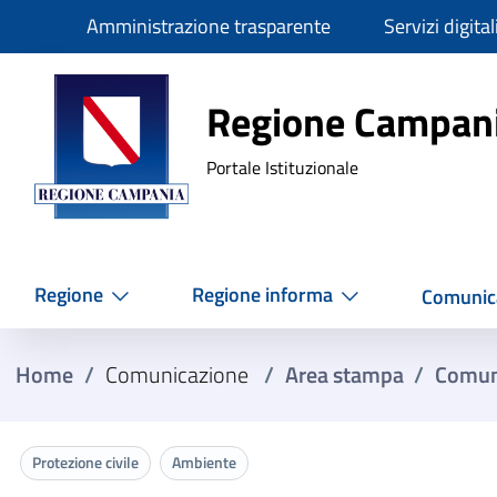
Slim
Amministrazione trasparente
Servizi digital
Regione Ca
Regione Campan
Portale Istituzionale
Regione
Regione informa
Comunic
Home
/
Comunicazione
/
Area stampa
/
Comun
Protezione civile
Ambiente