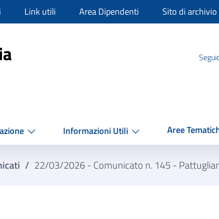
i
Link utili
Area Dipendenti
Sito di archivio
mpania
ia
Seguic
Aree Tematic
azione
Informazioni Utili
icati
/
22/03/2026 - Comunicato n. 145 - Pattugliament