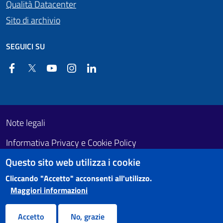
Qualità Datacenter
Sito di archivio
SEGUICI SU
Facebook
Twitter
YouTube
Instagram
Linkedin
Useful links section
Footer First
Note legali
Informativa Privacy e Cookie Policy
Questo sito web utilizza i cookie
Obiettivi di accessibilità
Cliccando "Accetto" acconsenti all'utilizzo.
Maggiori informazioni
Accetto
No, grazie