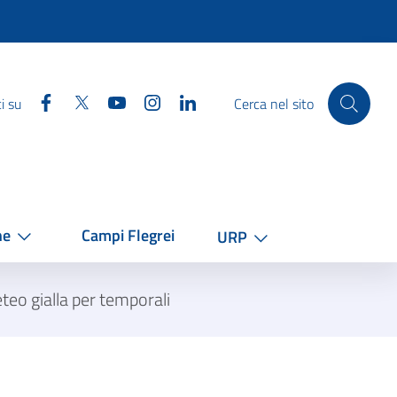
Facebook
Twitter
YouTube
Instagram
Linkedin
i su
Cerca nel sito
he
Campi Flegrei
URP
eo gialla per temporali