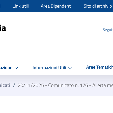
i
Link utili
Area Dipendenti
Sito di archivio
mpania
ia
Seguic
Aree Tematic
azione
Informazioni Utili
icati
/
20/11/2025 - Comunicato n. 176 - Allerta met