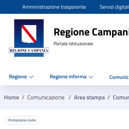
Slim
Amministrazione trasparente
Servizi digital
Regione Ca
Regione Campan
Portale Istituzionale
Regione
Regione informa
Comunic
Home
/
Comunicazione
/
Area stampa
/
Comun
Protezione civile