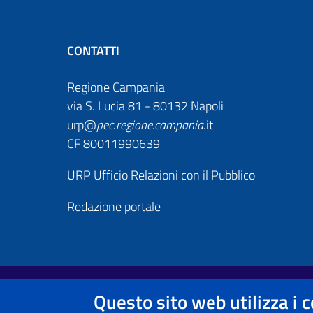
CONTATTI
Regione Campania
via S. Lucia 81 - 80132 Napoli
urp@
pec
.
regione.campania
.it
CF 80011990639
URP Ufficio Relazioni con il Pubblico
Redazione portale
Footer First
Useful links section
Questo sito web utilizza i 
Note legali
Informativa Privacy e Cookie Policy