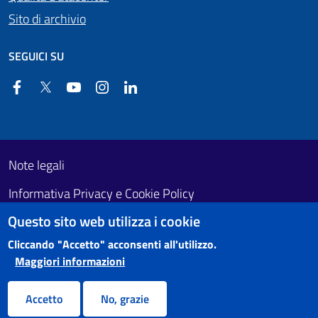
Sito di archivio
SEGUICI SU
Facebook
Twitter
YouTube
Instagram
Linkedin
Useful links section
Footer First
Note legali
Informativa Privacy e Cookie Policy
Questo sito web utilizza i cookie
Obiettivi di accessibilità
Cliccando "Accetto" acconsenti all'utilizzo.
Maggiori informazioni
Accetto
No, grazie