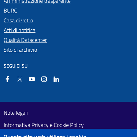
Amministrazione trasparente
BURC
Casa di vetro
Atti di notifica
Qualità Datacenter
Sito di archivio
SEGUICI SU
Facebook
Twitter
YouTube
Instagram
Linkedin
Useful links section
Footer First
Note legali
Informativa Privacy e Cookie Policy
Questo sito web utilizza i cookie