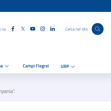
Facebook
Twitter
YouTube
Instagram
Linkedin
i su
Cerca nel sito
he
Campi Flegrei
URP
mpania”.