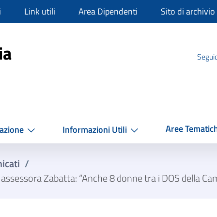
i
Link utili
Area Dipendenti
Sito di archivio
mpania
ia
Seguic
Aree Tematic
azione
Informazioni Utili
icati
/
assessora Zabatta: “Anche 8 donne tra i DOS della Ca