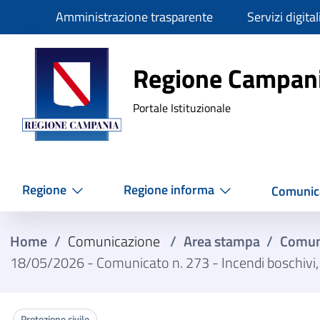
Slim
Amministrazione trasparente
Servizi digital
Regione Ca
Regione Campan
Portale Istituzionale
Regione
Regione informa
Comunic
Home
/
Comunicazione
/
Area stampa
/
Comun
18/05/2026 - Comunicato n. 273 - Incendi boschivi, 
Protezione civile