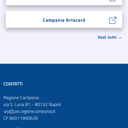
Campania Artecard
Vedi tutti →
CONTATTI
Regione Campania
via S. Lucia 81 - 80132 Napoli
urp@
pec
.
regione.campania
.it
CF 80011990639