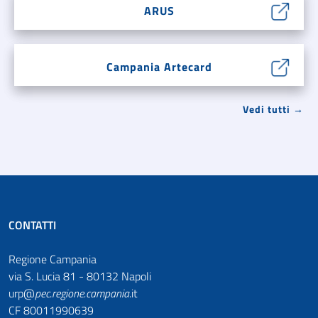
ARUS
Campania Artecard
Vedi tutti →
CONTATTI
Regione Campania
via S. Lucia 81 - 80132 Napoli
urp@
pec
.
regione.campania
.it
CF 80011990639