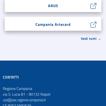
ARUS
Campania Artecard
Vedi tutti →
CONTATTI
Regione Campania
via S. Lucia 81 - 80132 Napoli
urp@
pec
.
regione.campania
.it
CF 80011990639