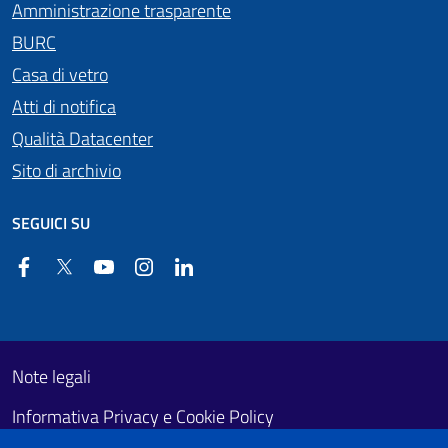
Amministrazione trasparente
BURC
Casa di vetro
Atti di notifica
Qualità Datacenter
Sito di archivio
SEGUICI SU
Facebook
Twitter
YouTube
Instagram
Linkedin
Useful links section
Footer First
Note legali
Informativa Privacy e Cookie Policy