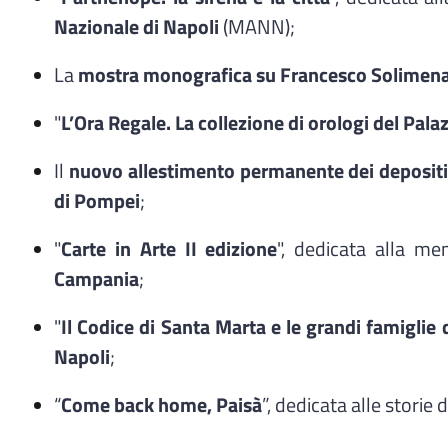
Nazionale di Napoli
(MANN);
La
mostra monografica su Francesco Solimen
"
L’Ora Regale. La collezione di orologi del Pala
Il
nuovo allestimento permanente dei depositi 
di Pompei
;
"
Carte in Arte II edizione
", dedicata alla mem
Campania
;
"
Il Codice di Santa Marta e le grandi famiglie
Napoli
;
“
Come back home, Paisà
”, dedicata alle storie