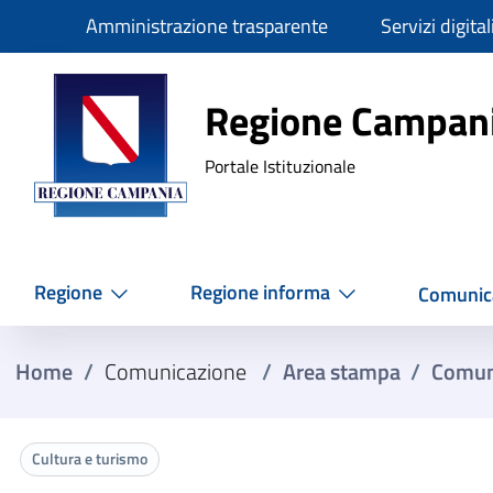
Slim
Amministrazione trasparente
Servizi digital
Regione Ca
Regione Campan
Portale Istituzionale
Regione
Regione informa
Comunic
Home
/
Comunicazione
/
Area stampa
/
Comun
Cultura e turismo