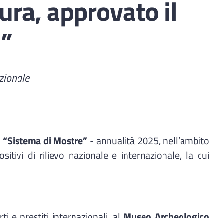
ra, approvato il
e”
azionale
a “Sistema di Mostre”
- annualità 2025, nell’ambito
tivi di rilievo nazionale e internazionale, la cui
ti e prestiti internazionali, al
Museo Archeologico