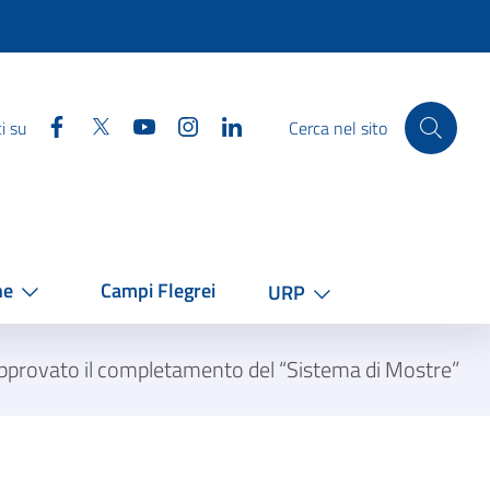
Facebook
Twitter
YouTube
Instagram
Linkedin
i su
Cerca nel sito
he
Campi Flegrei
URP
pprovato il completamento del “Sistema di Mostre”