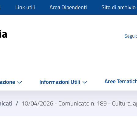
i
Link utili
Area Dipendenti
Sito di archivio
mpania
ia
Seguic
Aree Tematic
azione
Informazioni Utili
icati
/
10/04/2026 - Comunicato n. 189 - Cultura, a