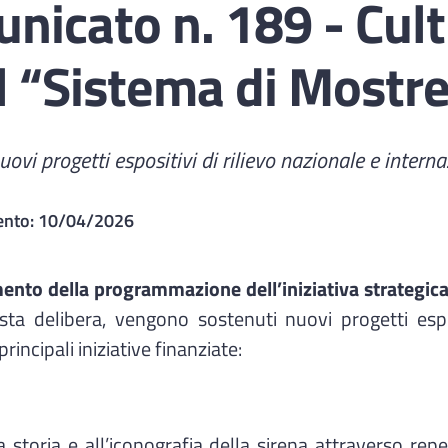
icato n. 189 - Cultu
 “Sistema di Mostr
uovi progetti espositivi di rilievo nazionale e intern
ento:
10/04/2026
nto della programmazione dell’iniziativa strategic
a delibera, vengono sostenuti nuovi progetti esposi
rincipali iniziative finanziate:
la storia e all’iconografia della sirena attraverso reper