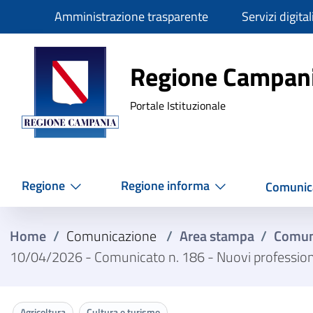
Slim
Amministrazione trasparente
Servizi digital
Regione Ca
Regione Campan
Portale Istituzionale
Regione
Regione informa
Comunic
Home
/
Comunicazione
/
Area stampa
/
Comun
10/04/2026 - Comunicato n. 186 - Nuovi professionisti
Agricoltura
Cultura e turismo