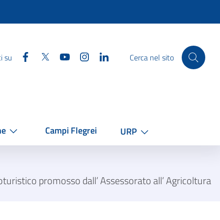
Facebook
Twitter
YouTube
Instagram
Linkedin
i su
Cerca nel sito
he
Campi Flegrei
URP
turistico promosso dall’ Assessorato all’ Agricoltura