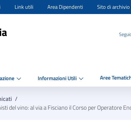
i
Link utili
Area Dipendenti
Sito di archivio
mpania
ia
Seguic
Aree Tematic
azione
Informazioni Utili
icati
/
 del vino: al via a Fisciano il Corso per Operatore Eno