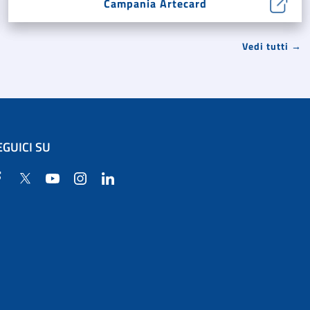
Campania Artecard
Vedi tutti →
EGUICI SU
Facebook
Twitter
YouTube
Instagram
Linkedin