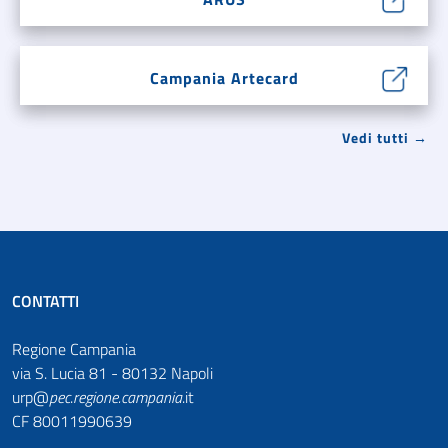
Campania Artecard
Vedi tutti →
CONTATTI
Regione Campania
via S. Lucia 81 - 80132 Napoli
urp@
pec
.
regione.campania
.it
CF 80011990639