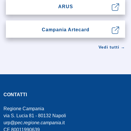
ARUS
Campania Artecard
Vedi tutti →
CONTATTI
Regione Campania
via S. Lucia 81 - 80132 Napoli
urp@
pec
.
regione.campania
.it
CF 80011990639