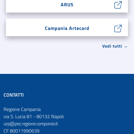
ARUS
Campania Artecard
Vedi tutti →
CONTATTI
Regione Campania
via S. Lucia 81 - 80132 Napoli
urp@
pec
.
regione.campania
.it
CF 80011990639