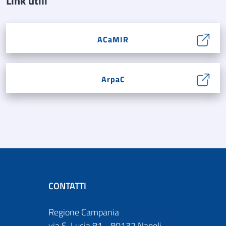
Link utili
ACaMIR
ArpaC
CONTATTI
Regione Campania
via S. Lucia 81 - 80132 Napoli