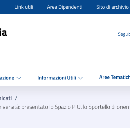
i
Link utili
Area Dipendenti
Sito di archivio
mpania
ia
Seguic
Aree Tematic
azione
Informazioni Utili
icati
/
sità: presentato lo Spazio PIU, lo Sportello di orien