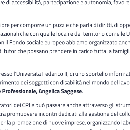
tive di accessibilità, partecipazione e autonomia, favo
ore per comporre un puzzle che parla di diritti, di oppo
i nazionali che con quelle locali e del territorio come l
on il Fondo sociale europeo abbiamo organizzato anche
di tutor che possano prendere in carico tutta la famigli
resso l’Università Federico II, di uno sportello informa
inserimento dei soggetti con disabilità nel mondo del la
e Professionale, Angelica Saggese
.
ratori dei CPI e può passare anche attraverso gli strume
rà promuovere incontri dedicati alla gestione del colloqu
 per la promozione di nuove imprese, organizzando lab