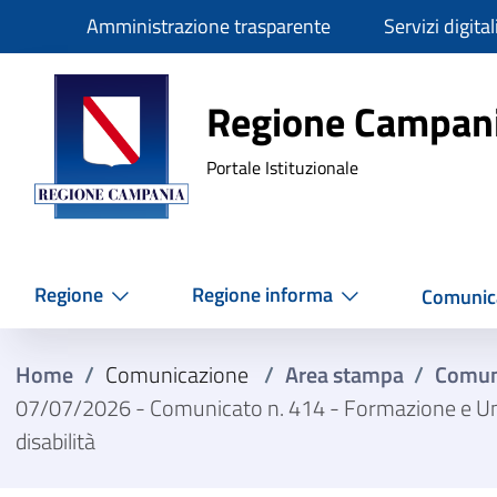
Slim
Amministrazione trasparente
Servizi digital
Regione Ca
Regione Campan
Portale Istituzionale
Regione
Regione informa
Comunic
Home
/
Comunicazione
/
Area stampa
/
Comun
07/07/2026 - Comunicato n. 414 - Formazione e Univer
disabilità