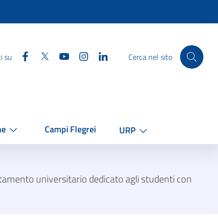
Facebook
Twitter
YouTube
Instagram
Linkedin
i su
Cerca nel sito
he
Campi Flegrei
URP
tamento universitario dedicato agli studenti con