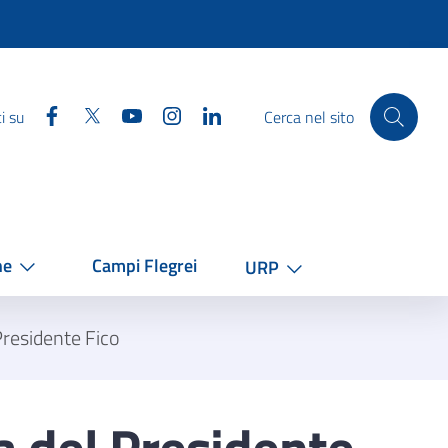
Facebook
Twitter
YouTube
Instagram
Linkedin
i su
Cerca nel sito
he
Campi Flegrei
URP
residente Fico
 del Presidente