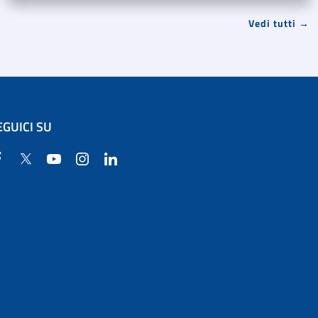
Vedi tutti →
EGUICI SU
Facebook
Twitter
YouTube
Instagram
Linkedin