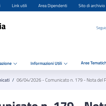
i
Link utili
Area Dipendenti
Sito di archivio
mpania
ia
Seguic
Aree Tematic
azione
Informazioni Utili
icati
/
06/04/2026 - Comunicato n. 179 - Nota del P
icato n. 179 - Nota