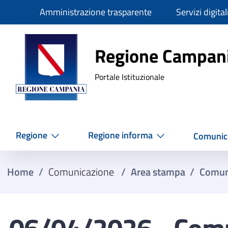
Slim
Amministrazione trasparente
Servizi digital
Regione Ca
Regione Campan
Portale Istituzionale
Regione
Regione informa
Comunic
Home
/
Comunicazione
/
Area stampa
/
Comun
06/04/2026 - Comun