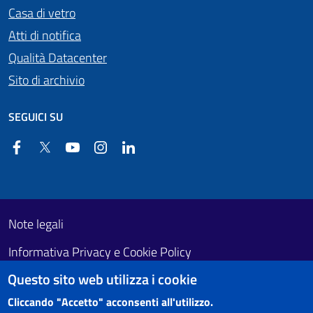
Casa di vetro
Atti di notifica
Qualità Datacenter
Sito di archivio
SEGUICI SU
Facebook
Twitter
YouTube
Instagram
Linkedin
Useful links section
Footer First
Note legali
Informativa Privacy e Cookie Policy
Questo sito web utilizza i cookie
Obiettivi di accessibilità
Cliccando "Accetto" acconsenti all'utilizzo.