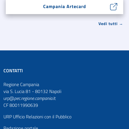
Campania Artecard
Vedi tutti →
CONTATTI
Regione Campania
via S. Lucia 81 - 80132 Napoli
urp@
pec
.
regione.campania
.it
CF 80011990639
URP Ufficio Relazioni con il Pubblico
Redazione portale