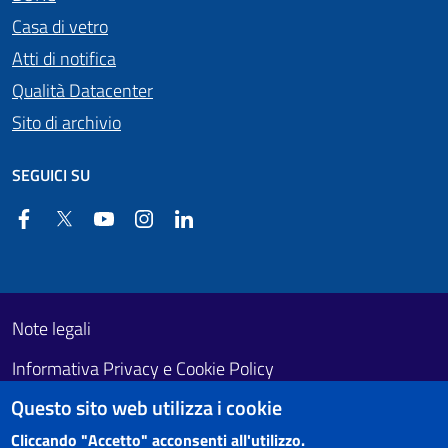
Casa di vetro
Atti di notifica
Qualità Datacenter
Sito di archivio
SEGUICI SU
Facebook
Twitter
YouTube
Instagram
Linkedin
Useful links section
Footer First
Note legali
Informativa Privacy e Cookie Policy
Questo sito web utilizza i cookie
Obiettivi di accessibilità
Cliccando "Accetto" acconsenti all'utilizzo.