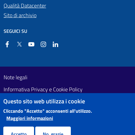
Qualità Datacenter
Sito di archivio
SEGUICI SU
Facebook
Twitter
YouTube
Instagram
Linkedin
Useful links section
Footer First
Note legali
Informativa Privacy e Cookie Policy
Questo sito web utilizza i cookie
Obiettivi di accessibilità
Cliccando "Accetto" acconsenti all'utilizzo.
Maggiori informazioni
Accetto
No, grazie