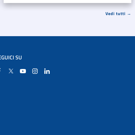
Vedi tutti →
EGUICI SU
Facebook
Twitter
YouTube
Instagram
Linkedin