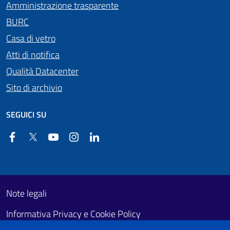
Amministrazione trasparente
BURC
Casa di vetro
Atti di notifica
Qualità Datacenter
Sito di archivio
SEGUICI SU
Facebook
Twitter
YouTube
Instagram
Linkedin
Useful links section
Footer First
Note legali
Informativa Privacy e Cookie Policy