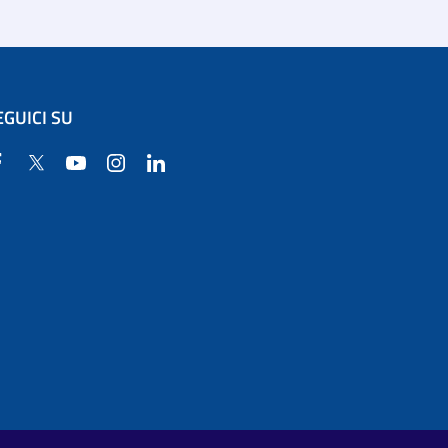
EGUICI SU
Facebook
Twitter
YouTube
Instagram
Linkedin