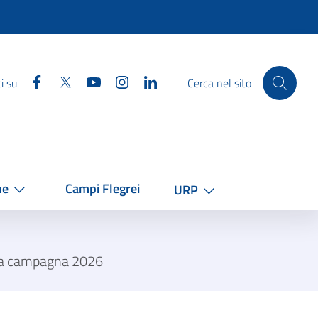
Facebook
Twitter
YouTube
Instagram
Linkedin
i su
Cerca nel sito
he
Campi Flegrei
URP
lla campagna 2026