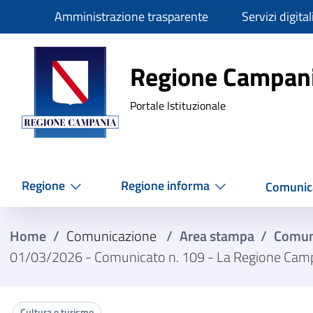
Slim
Amministrazione trasparente
Servizi digital
Regione Ca
Regione Campan
Portale Istituzionale
Regione
Regione informa
Comunic
Home
/
Comunicazione
/
Area stampa
/
Comun
01/03/2026 - Comunicato n. 109 - La Regione Campan
Cultura e turismo