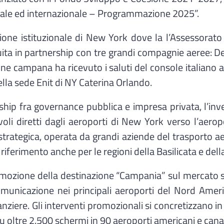
onale ed internazionale – Programmazione 2025”.
ssione istituzionale di New York dove la l’Assessorat
ta in partnership con tre grandi compagnie aeree: Delt
ne campana ha ricevuto i saluti del console italiano a
ella sede Enit di NY Caterina Orlando.
ership fra governance pubblica e impresa privata, l’
oli diretti dagli aeroporti di New York verso l’aerop
 strategica, operata da grandi aziende del trasporto a
erimento anche per le regioni della Basilicata e della
romozione della destinazione “Campania” sul mercato 
unicazione nei principali aeroporti del Nord Ameri
canziere. Gli interventi promozionali si concretizzan
 oltre 2.500 schermi in 90 aeroporti americani e canad