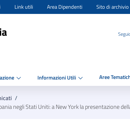
i
Link utili
Area Dipendenti
Sito di archivio
mpania
ia
Seguic
Aree Tematic
azione
Informazioni Utili
icati
/
ia negli Stati Uniti: a New York la presentazione de