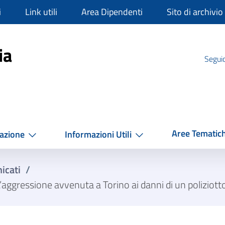
i
Link utili
Area Dipendenti
Sito di archivio
mpania
ia
Seguic
Aree Tematic
azione
Informazioni Utili
icati
/
ggressione avvenuta a Torino ai danni di un poliziotto