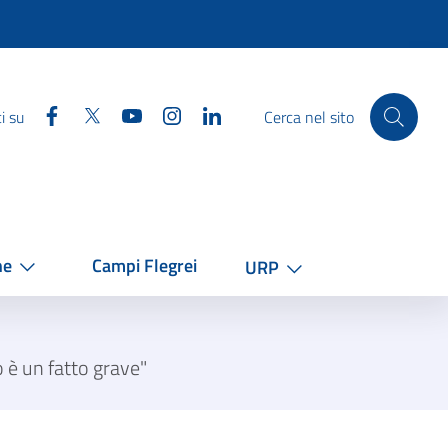
Facebook
Twitter
YouTube
Instagram
Linkedin
i su
Cerca nel sito
he
Campi Flegrei
URP
 è un fatto grave"