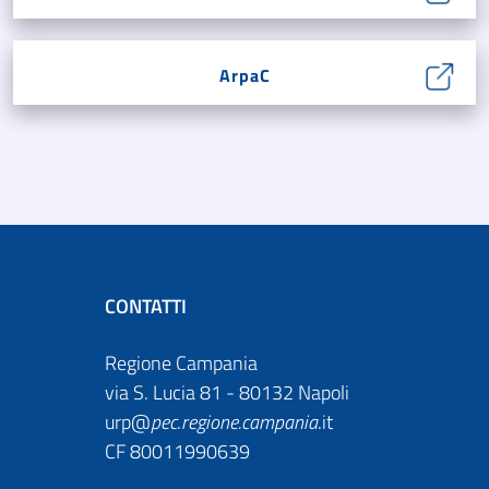
ArpaC
CONTATTI
Regione Campania
via S. Lucia 81 - 80132 Napoli
urp@
pec
.
regione.campania
.it
CF 80011990639