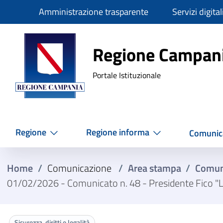
Slim
Amministrazione trasparente
Servizi digital
Regione Ca
Regione Campan
Portale Istituzionale
Regione
Regione informa
Comunic
Home
/
Comunicazione
/
Area stampa
/
Comun
01/02/2026 - Comunicato n. 48 - Presidente Fico "L’a
Sicurezza, diritti e legalità