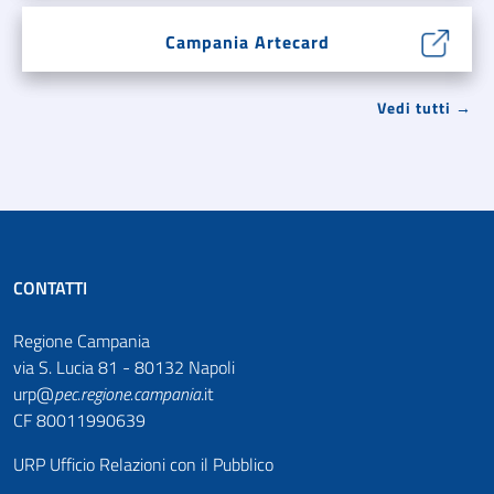
Campania Artecard
Vedi tutti →
CONTATTI
Regione Campania
via S. Lucia 81 - 80132 Napoli
urp@
pec
.
regione.campania
.it
CF 80011990639
URP Ufficio Relazioni con il Pubblico