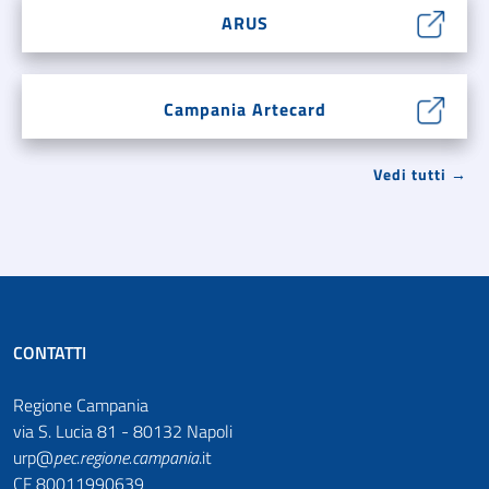
ARUS
Campania Artecard
Vedi tutti →
CONTATTI
Regione Campania
via S. Lucia 81 - 80132 Napoli
urp@
pec
.
regione.campania
.it
CF 80011990639