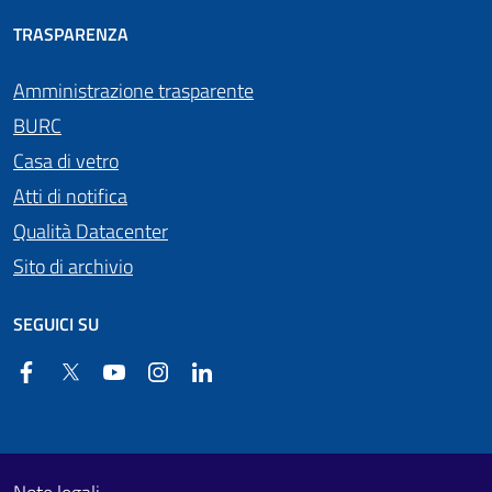
TRASPARENZA
Amministrazione trasparente
BURC
Casa di vetro
Atti di notifica
Qualità Datacenter
Sito di archivio
SEGUICI SU
Facebook
Twitter
YouTube
Instagram
Linkedin
Useful links section
Footer First