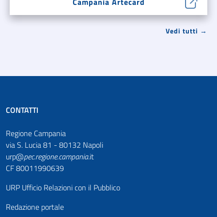
Campania Artecard
Vedi tutti →
CONTATTI
Regione Campania
via S. Lucia 81 - 80132 Napoli
urp@
pec
.
regione.campania
.it
CF 80011990639
URP Ufficio Relazioni con il Pubblico
Redazione portale