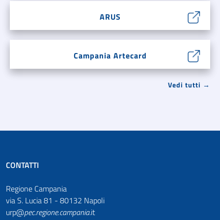
ARUS
Campania Artecard
Vedi tutti →
CONTATTI
Regione Campania
via S. Lucia 81 - 80132 Napoli
urp@
pec
.
regione.campania
.it