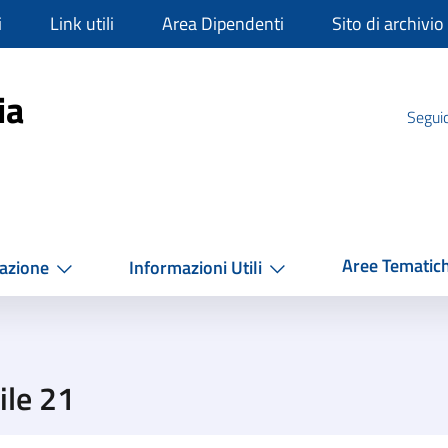
i
Link utili
Area Dipendenti
Sito di archivio
mpania
ia
Seguic
Aree Tematic
azione
Informazioni Utili
ile 21