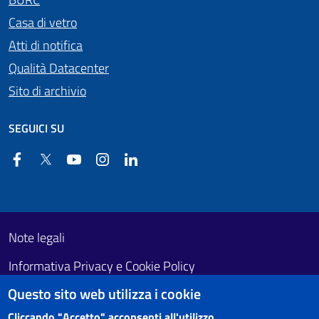
Casa di vetro
Atti di notifica
Qualità Datacenter
Sito di archivio
SEGUICI SU
Facebook
Twitter
YouTube
Instagram
Linkedin
Useful links section
Footer First
Note legali
Informativa Privacy e Cookie Policy
Questo sito web utilizza i cookie
Obiettivi di accessibilità
Cliccando "Accetto" acconsenti all'utilizzo.