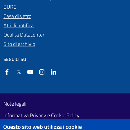
BURC
Casa di vetro
Atti di notifica
Qualità Datacenter
Sito di archivio
SEGUICI SU
Facebook
Twitter
YouTube
Instagram
Linkedin
Useful links section
Footer First
Note legali
Informativa Privacy e Cookie Policy
Questo sito web utilizza i cookie
Obiettivi di accessibilità