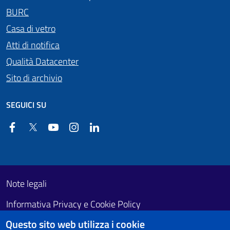
BURC
Casa di vetro
Atti di notifica
Qualità Datacenter
Sito di archivio
SEGUICI SU
Facebook
Twitter
YouTube
Instagram
Linkedin
Useful links section
Footer First
Note legali
Informativa Privacy e Cookie Policy
Questo sito web utilizza i cookie
Obiettivi di accessibilità