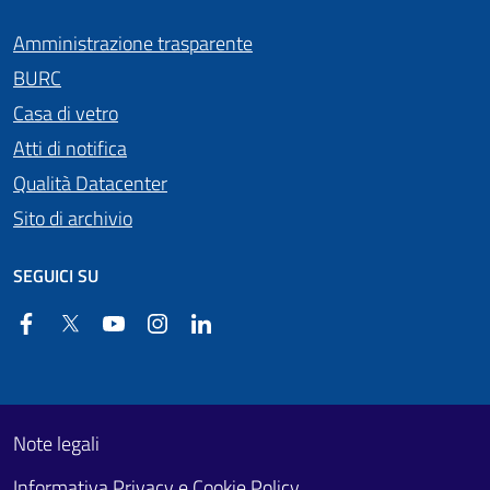
Amministrazione trasparente
BURC
Casa di vetro
Atti di notifica
Qualità Datacenter
Sito di archivio
SEGUICI SU
Facebook
Twitter
YouTube
Instagram
Linkedin
Useful links section
Footer First
Note legali
Informativa Privacy e Cookie Policy