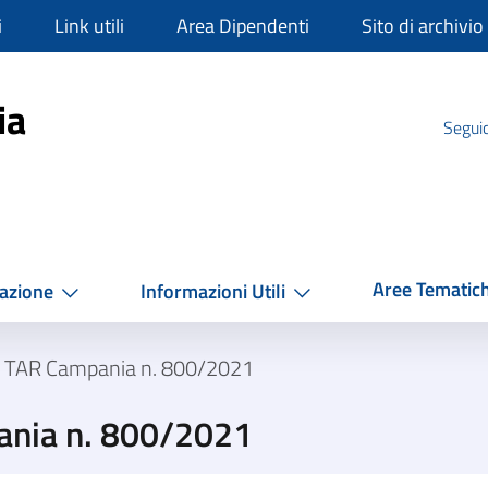
i
Link utili
Area Dipendenti
Sito di archivio
mpania
ia
Seguic
Aree Tematic
azione
Informazioni Utili
a TAR Campania n. 800/2021
ania n. 800/2021