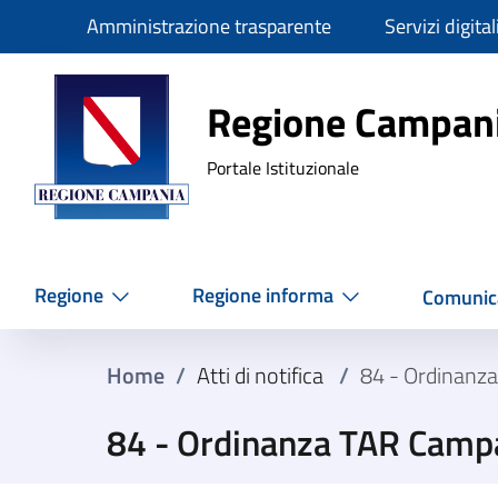
Slim
Amministrazione trasparente
Servizi digital
Regione Ca
Regione Campan
Portale Istituzionale
Regione
Regione informa
Comunic
Home
/
Atti di notifica
/
84 - Ordinanz
84 - Ordinanza TAR Camp