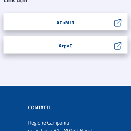
ACaMIR
ArpaC
CONTATTI
Regione Campania
via S. Lucia 81 - 80132 Napoli