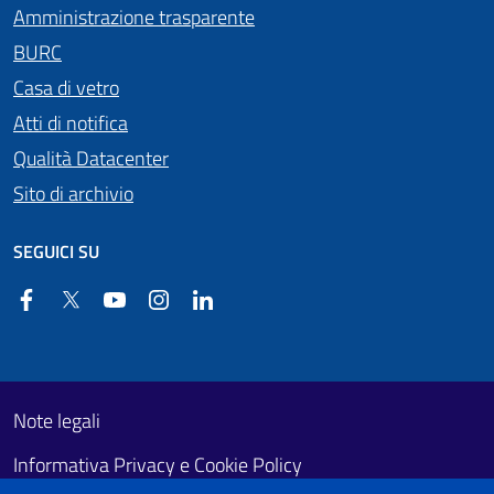
Amministrazione trasparente
BURC
Casa di vetro
Atti di notifica
Qualità Datacenter
Sito di archivio
SEGUICI SU
Facebook
Twitter
YouTube
Instagram
Linkedin
Useful links section
Footer First
Note legali
Informativa Privacy e Cookie Policy