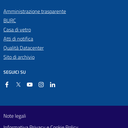
Amministrazione trasparente
BURC
Casa di vetro
Atti di notifica
Qualità Datacenter
Sito di archivio
SEGUICI SU
Facebook
Twitter
YouTube
Instagram
Linkedin
Useful links section
Footer First
Note legali
Informativa Privacy e Cookie Policy